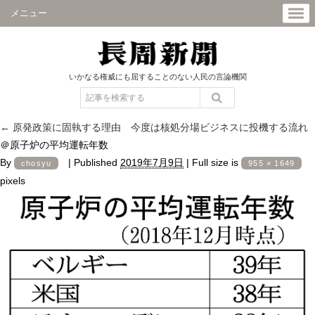
メニュー
いかなる権威にも屈することのない人民の言論機関
←
原発政策に固執する理由 今度は核処分場ビジネスに投機する流れ
＠原子炉の平均運転年数
By
|
Published
2019年7月9日
|
Full size is
chosyu
955 × 1649
pixels