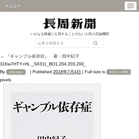
メニュー
いかなる権威にも屈することのない人民の言論機関
←
『ギャンブル依存症』 著・田中紀子
31Kw7HTY+HL._SX311_BO1,204,203,200_
By
|
Published
2018年7月4日
|
Full size is
chosyu
313 × 499
pixels