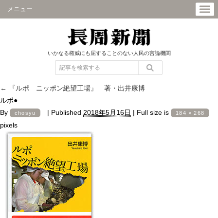
メニュー
いかなる権威にも屈することのない人民の言論機関
←
『ルポ ニッポン絶望工場』 著・出井康博
ルポ●
By
|
Published
2018年5月16日
|
Full size is
chosyu
184 × 268
pixels