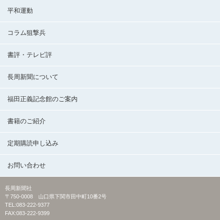
平和運動
コラム狙撃兵
書評・テレビ評
長周新聞について
福田正義記念館のご案内
書籍のご紹介
定期購読申し込み
お問い合わせ
長周新聞社
〒750-0008 山口県下関市田中町10番2号
TEL:083-222-9377
FAX:083-222-9399