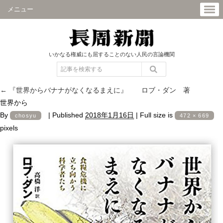
メニュー
いかなる権威にも屈することのない人民の言論機関
←
『世界からバナナがなくなるまえに』 ロブ・ダン 著
世界から
By
|
Published
2018年1月16日
|
Full size is
chosyu
472 × 669
pixels