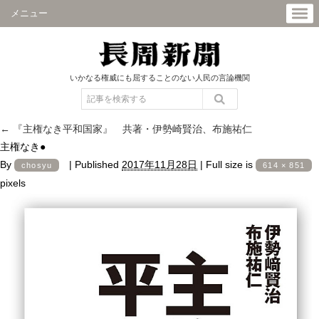
メニュー
いかなる権威にも屈することのない人民の言論機関
←
『主権なき平和国家』 共著・伊勢崎賢治、布施祐仁
主権なき●
By
|
Published
2017年11月28日
|
Full size is
chosyu
614 × 851
pixels