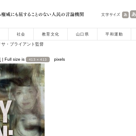
社会
教育文化
山口県
平和運動
リサ・ブライアント監督
日
|
Full size is
pixels
413 × 413