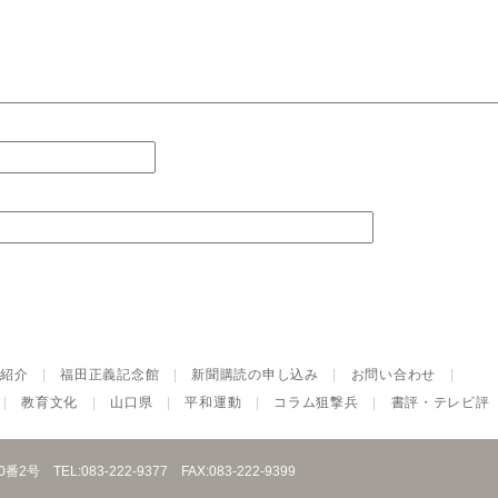
紹介
|
福田正義記念館
|
新聞購読の申し込み
|
お問い合わせ
|
|
教育文化
|
山口県
|
平和運動
|
コラム狙撃兵
|
書評・テレビ評
10番2号
TEL:083-222-9377
FAX:083-222-9399