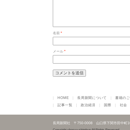
名前
*
メール
*
|
HOME
|
長周新聞について
|
書籍のご
|
記事一覧
|
政治経済
|
国際
|
社会
長周新聞社
〒750-0008 山口県下関市田中町
Copyright chosyu-shimbun All Rights Reserved.