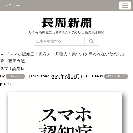
メニュー
いかなる権威にも屈することのない人民の言論機関
←
『スマホ認知症：思考力・判断力・集中力を奪われないために』
著・西岡壱誠
スマホ認知症
By
|
Published
2026年2月11日
|
Full size is
chosyu
421 × 661
pixels