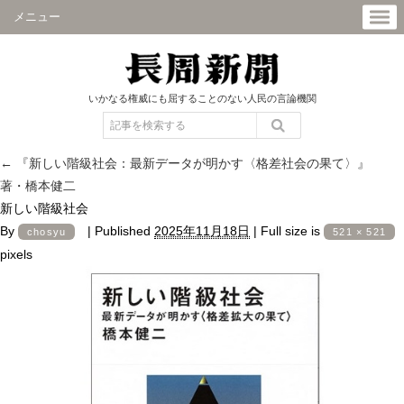
メニュー
いかなる権威にも屈することのない人民の言論機関
←
『新しい階級社会：最新データが明かす〈格差社会の果て〉』
著・橋本健二
新しい階級社会
By
|
Published
2025年11月18日
|
Full size is
chosyu
521 × 521
pixels