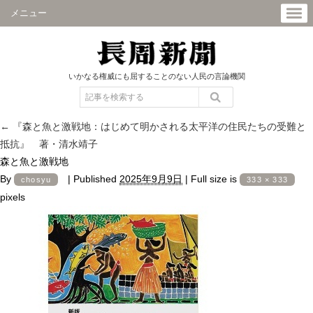
メニュー
いかなる権威にも屈することのない人民の言論機関
←
『森と魚と激戦地：はじめて明かされる太平洋の住民たちの受難と
抵抗』 著・清水靖子
森と魚と激戦地
By
|
Published
2025年9月9日
|
Full size is
chosyu
333 × 333
pixels