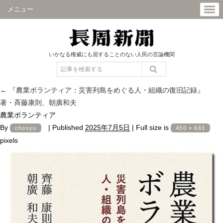
メニュー
いかなる権威にも屈することのない人民の言論機関
←
『農業ボランティア：災害列島をめぐる人・組織の復旧記録』
著・斉藤康則、朝廣和夫
農業ボランティア
By
|
Published
2025年7月5日
|
Full size is
chosyu
450 × 661
pixels