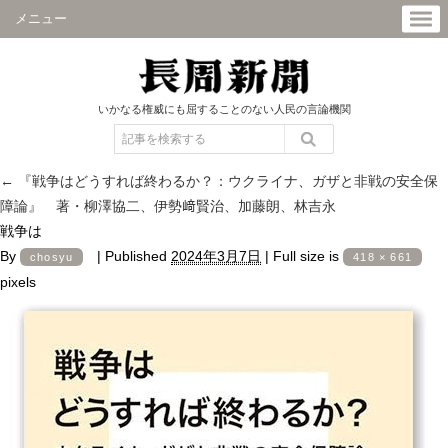
メニュー
いかなる権威にも屈することのない人民の言論機関
←
『戦争はどうすれば終わるか？：ウクライナ、ガザと非戦の安全保
障論』 著・柳澤協二、伊勢﨑賢治、加藤朗、林吉永
戦争は
By
|
Published
2024年3月7日
|
Full size is
chosyu
418 × 661
pixels