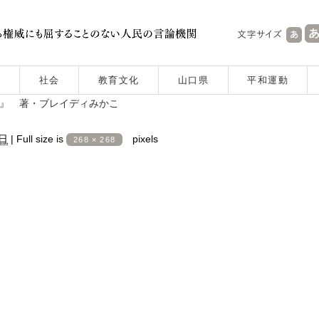
社会
教育文化
山口県
平和運動
T』 著・ブレイディみかこ
3日
|
Full size is
pixels
268 × 268