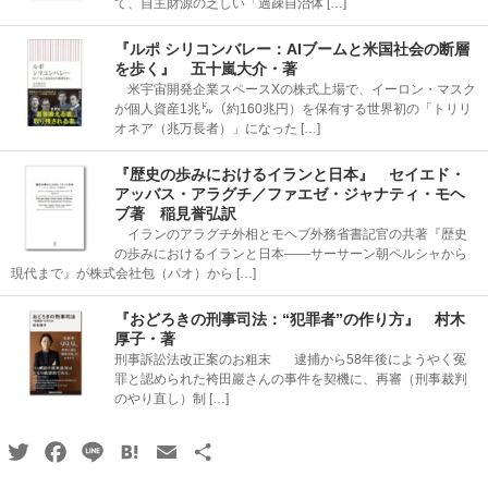
て、自主財源の乏しい「過疎自治体 […]
『ルポ シリコンバレー：AIブームと米国社会の断層
を歩く』 五十嵐大介・著
米宇宙開発企業スペースXの株式上場で、イーロン・マスク
が個人資産1兆㌦（約160兆円）を保有する世界初の「トリリ
オネア（兆万長者）」になった […]
『歴史の歩みにおけるイランと日本』 セイエド・
アッバス・アラグチ／ファエゼ・ジャナティ・モヘ
ブ著 稲見誉弘訳
イランのアラグチ外相とモヘブ外務省書記官の共著『歴史
の歩みにおけるイランと日本――サーサーン朝ペルシャから
現代まで』が株式会社包（パオ）から […]
『おどろきの刑事司法：“犯罪者”の作り方』 村木
厚子・著
刑事訴訟法改正案のお粗末 逮捕から58年後にようやく冤
罪と認められた袴田巖さんの事件を契機に、再審（刑事裁判
のやり直し）制 […]
Twitter
Facebook
Line
Hatena
Email
共
有