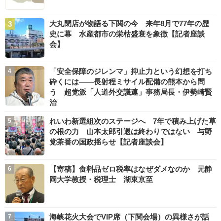
大丸閉店が物語る下関の今 来年8月で77年の歴
史に幕 水産都市の栄枯盛衰を象徴【記者座談
会】
「安全保障のジレンマ」抑止力という幻想を打ち
砕くには――長射程ミサイル配備の熊本から問
う 超党派「人道外交議連」事務局長・伊勢崎賢
治
れいわ新選組次のステージへ 7年で積み上げた草
の根の力 山本太郎引退は終わりではない 与野
党茶番の国政揺らせ【記者座談会】
【寄稿】食料品ゼロ税率はなぜダメなのか 元静
岡大学教授・税理士 湖東京至
海峡花火大会でVIP席（下関会場）の異様さが話