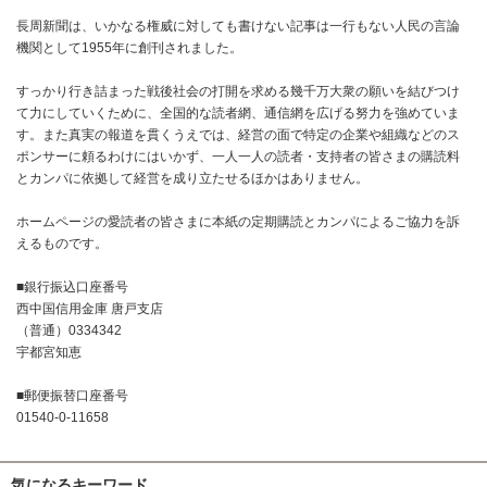
長周新聞は、いかなる権威に対しても書けない記事は一行もない人民の言論
機関として1955年に創刊されました。
すっかり行き詰まった戦後社会の打開を求める幾千万大衆の願いを結びつけ
て力にしていくために、全国的な読者網、通信網を広げる努力を強めていま
す。また真実の報道を貫くうえでは、経営の面で特定の企業や組織などのス
ポンサーに頼るわけにはいかず、一人一人の読者・支持者の皆さまの購読料
とカンパに依拠して経営を成り立たせるほかはありません。
ホームページの愛読者の皆さまに本紙の定期購読とカンパによるご協力を訴
えるものです。
■銀行振込口座番号
西中国信用金庫 唐戸支店
（普通）0334342
宇都宮知恵
■郵便振替口座番号
01540-0-11658
気になるキーワード