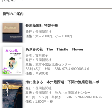
新刊のご案内
長周新聞社 特製手帳
発行：長周新聞社
価格：大＝2000円、小＝1500円
あざみの花 The Thistle Flower
著者：古川豊子
発行：長周新聞社
取扱：地方小出版流通センター
B5判 48項 上製 ISBN 978-4-9909603-4-6
価格：￥2000Ｅ
海に生きる 本州最西端・下関の漁業密着ルポ
発行：長周新聞社
取扱：長周新聞社、地方小出版流通センター
Ｂ５判 ５２頁 帯付き ISBN 978-4-9909603-3-9
価格：1,600円＋税