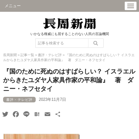
メニュー
いかなる権威にも屈することのない人民の言論機関
長周新聞
>
記事一覧
>
書評・テレビ評
>
『国のために死ぬのはすばらしい？ イスラエ
ルからきたユダヤ人家具作家の平和論』 著 ダニー・ネフセタイ
『国のために死ぬのはすばらしい？ イスラエル
からきたユダヤ人家具作家の平和論』 著 ダ
ニー・ネフセタイ
2023年11月7日
書評・テレビ評
Twitter
Facebook
Line
Hatena
Email
共
有