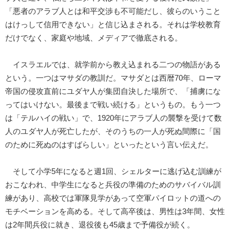
「悪者のアラブ人とは和平交渉も不可能だし、彼らのいうこと
はけっして信用できない」と信じ込まされる。それは学校教育
だけでなく、家庭や地域、メディアで徹底される。
イスラエルでは、就学前から教え込まれる二つの物語がある
という。一つはマサダの教訓だ。マサダとは西暦70年、ローマ
帝国の侵攻直前にユダヤ人が集団自決した場所で、「捕虜にな
ってはいけない。最後まで戦い続ける」というもの。もう一つ
は「テルハイの戦い」で、1920年にアラブ人の襲撃を受けて数
人のユダヤ人が死亡したが、そのうちの一人が死ぬ間際に「国
のために死ぬのはすばらしい」といったという言い伝えだ。
そして小学5年になると週1回、シェルターに逃げ込む訓練が
おこなわれ、中学生になると兵役の準備のためのサバイバル訓
練があり、高校では軍隊見学があって空軍パイロットの道への
モチベーションを高める。そして高卒後は、男性は3年間、女性
は2年間兵役に就き、退役後も45歳まで予備役が続く。