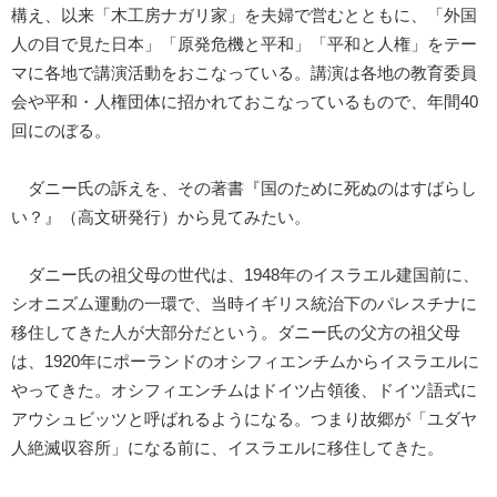
構え、以来「木工房ナガリ家」を夫婦で営むとともに、「外国
人の目で見た日本」「原発危機と平和」「平和と人権」をテー
マに各地で講演活動をおこなっている。講演は各地の教育委員
会や平和・人権団体に招かれておこなっているもので、年間40
回にのぼる。
ダニー氏の訴えを、その著書『国のために死ぬのはすばらし
い？』（高文研発行）から見てみたい。
ダニー氏の祖父母の世代は、1948年のイスラエル建国前に、
シオニズム運動の一環で、当時イギリス統治下のパレスチナに
移住してきた人が大部分だという。ダニー氏の父方の祖父母
は、1920年にポーランドのオシフィエンチムからイスラエルに
やってきた。オシフィエンチムはドイツ占領後、ドイツ語式に
アウシュビッツと呼ばれるようになる。つまり故郷が「ユダヤ
人絶滅収容所」になる前に、イスラエルに移住してきた。