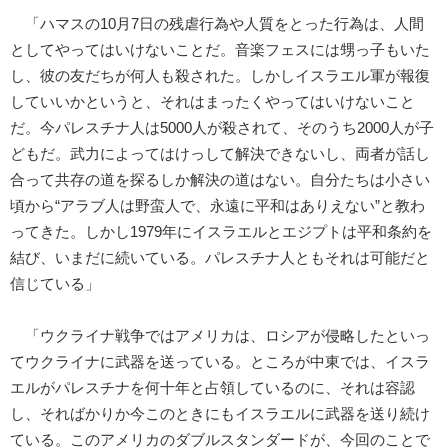
「ハマスの10月7日の残虐行為や人質をとった行為は、人間
としてやってはいけないことだ。音楽フェスには甥っ子もいた
し、彼の友だちが何人も殺された。しかしイスラエル軍が報復
していいかというと、それはまったくやってはいけないこと
だ。今パレスチナ人は5000人が殺されて、そのうち2000人が子
どもだ。武力によってはけっして解決できないし、両者が話し
合って共存の道を探るしか解決の道はない。自分たちは小さい
頃から“アラブ人は野蛮人で、永遠に平和はありえない”と教わ
ってきた。しかし1979年にイスラエルとエジプトは平和条約を
結び、いまだに続いている。パレスチナ人ともそれは可能だと
信じている」
「ウクライナ戦争ではアメリカは、ロシアが侵略したといっ
てウクライナに武器を送っている。ところが中東では、イスラ
エルがパレスチナを何十年と占領しているのに、それは容認
し、そればかりか今このときにもイスラエルに武器を送り続け
ている。このアメリカのダブルスタンダードが、今回のことで