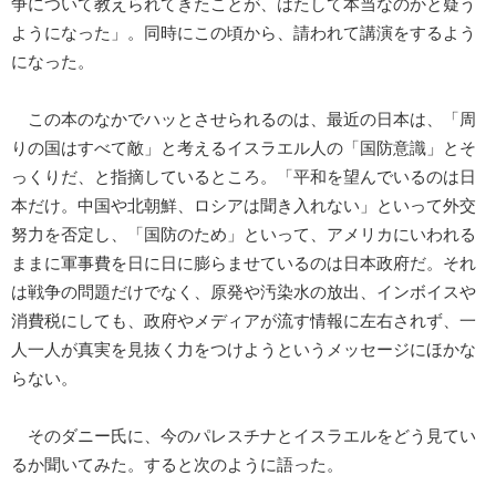
争について教えられてきたことが、はたして本当なのかと疑う
ようになった」。同時にこの頃から、請われて講演をするよう
になった。
この本のなかでハッとさせられるのは、最近の日本は、「周
りの国はすべて敵」と考えるイスラエル人の「国防意識」とそ
っくりだ、と指摘しているところ。「平和を望んでいるのは日
本だけ。中国や北朝鮮、ロシアは聞き入れない」といって外交
努力を否定し、「国防のため」といって、アメリカにいわれる
ままに軍事費を日に日に膨らませているのは日本政府だ。それ
は戦争の問題だけでなく、原発や汚染水の放出、インボイスや
消費税にしても、政府やメディアが流す情報に左右されず、一
人一人が真実を見抜く力をつけようというメッセージにほかな
らない。
そのダニー氏に、今のパレスチナとイスラエルをどう見てい
るか聞いてみた。すると次のように語った。