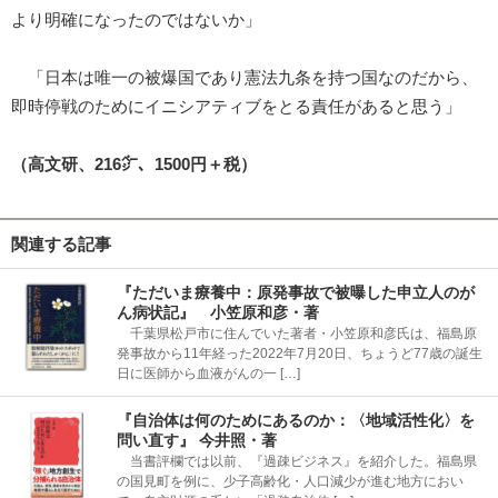
より明確になったのではないか」
「日本は唯一の被爆国であり憲法九条を持つ国なのだから、
即時停戦のためにイニシアティブをとる責任があると思う」
（高文研、216㌻、1500円＋税）
関連する記事
『ただいま療養中：原発事故で被曝した申立人のが
ん病状記』 小笠原和彦・著
千葉県松戸市に住んでいた著者・小笠原和彦氏は、福島原
発事故から11年経った2022年7月20日、ちょうど77歳の誕生
日に医師から血液がんの一 […]
『自治体は何のためにあるのか：〈地域活性化〉を
問い直す』 今井照・著
当書評欄では以前、『過疎ビジネス』を紹介した。福島県
の国見町を例に、少子高齢化・人口減少が進む地方におい