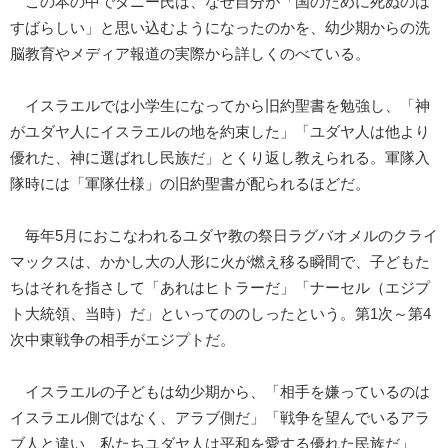
この本の中でダニー氏は、なぜ自分が「国のために死ぬのは
すばらしい」と思い込むようになったのかを、幼少期からの洗
脳教育やメディア報道の実際から詳しくのべている。
イスラエルでは小学生になってから旧約聖書を勉強し、「神
がユダヤ人にイスラエルの地を約束した」「ユダヤ人は他より
優れた、神に選ばれし民族だ」とくり返し教えられる。軍隊入
隊時には「軍隊仕様」の旧約聖書が配られるほどだ。
毎年5月におこなわれるユダヤ教の祭日ラグバオメルのクライ
マックスは、かかし大の人形に火が燃え移る瞬間で、子どもた
ちはそれを指さして「あれはヒトラーだ」「ナーセル（エジプ
ト大統領、当時）だ」といってののしったという。第1次～第4
次中東戦争の相手がエジプトだ。
イスラエルの子どもは幼少期から、「相手を嫌っているのは
イスラエル側ではなく、アラブ側だ」「戦争を望んでいるアラ
ブ人と違い、私たちユダヤ人は平和を愛する優れた民族だ」