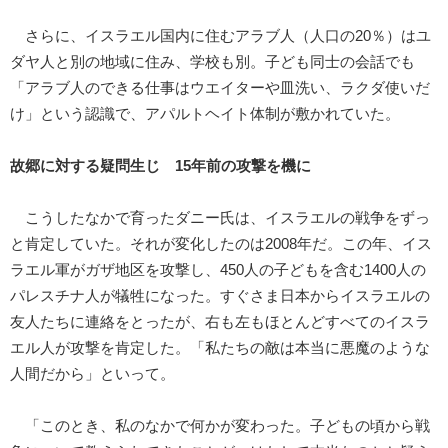
さらに、イスラエル国内に住むアラブ人（人口の20％）はユ
ダヤ人と別の地域に住み、学校も別。子ども同士の会話でも
「アラブ人のできる仕事はウエイターや皿洗い、ラクダ使いだ
け」という認識で、アパルトヘイト体制が敷かれていた。
故郷に対する疑問生じ 15年前の攻撃を機に
こうしたなかで育ったダニー氏は、イスラエルの戦争をずっ
と肯定していた。それが変化したのは2008年だ。この年、イス
ラエル軍がガザ地区を攻撃し、450人の子どもを含む1400人の
パレスチナ人が犠牲になった。すぐさま日本からイスラエルの
友人たちに連絡をとったが、右も左もほとんどすべてのイスラ
エル人が攻撃を肯定した。「私たちの敵は本当に悪魔のような
人間だから」といって。
「このとき、私のなかで何かが変わった。子どもの頃から戦