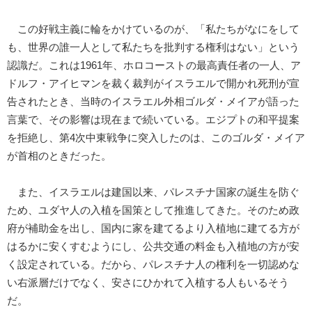
この好戦主義に輪をかけているのが、「私たちがなにをして
も、世界の誰一人として私たちを批判する権利はない」という
認識だ。これは1961年、ホロコーストの最高責任者の一人、ア
ドルフ・アイヒマンを裁く裁判がイスラエルで開かれ死刑が宣
告されたとき、当時のイスラエル外相ゴルダ・メイアが語った
言葉で、その影響は現在まで続いている。エジプトの和平提案
を拒絶し、第4次中東戦争に突入したのは、このゴルダ・メイア
が首相のときだった。
また、イスラエルは建国以来、パレスチナ国家の誕生を防ぐ
ため、ユダヤ人の入植を国策として推進してきた。そのため政
府が補助金を出し、国内に家を建てるより入植地に建てる方が
はるかに安くすむようにし、公共交通の料金も入植地の方が安
く設定されている。だから、パレスチナ人の権利を一切認めな
い右派層だけでなく、安さにひかれて入植する人もいるそう
だ。