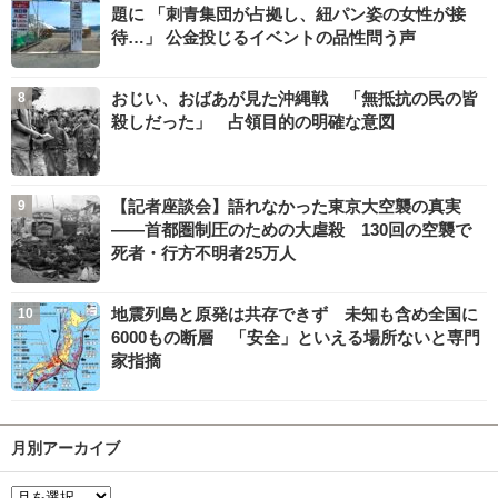
題に 「刺青集団が占拠し、紐パン姿の女性が接
待…」 公金投じるイベントの品性問う声
おじい、おばあが見た沖縄戦 「無抵抗の民の皆
殺しだった」 占領目的の明確な意図
【記者座談会】語れなかった東京大空襲の真実
――首都圏制圧のための大虐殺 130回の空襲で
死者・行方不明者25万人
地震列島と原発は共存できず 未知も含め全国に
6000もの断層 「安全」といえる場所ないと専門
家指摘
月別アーカイブ