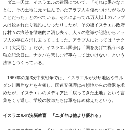
ダニー氏は、イスラエルの建国について、「それは愚かなこ
とに、その土地に元々住んでいたアラブ人を傷めつけながらの
ことだった」とのべている。それによって70万人以上のアラブ
人は殺されたり難民になったりしたが、その後イスラエル政府
は村々の痕跡を徹底的に消し去り、人々の意識や記憶からアラ
ブ人の存在を消し去ってしまった。アラブ人にとっては「ナク
バ（大災厄）」だが、イスラエル国会は「国をあげて祝うべき
独立記念日に、ナクバを悲しむ行事をしてはいけない」という
法律もつくっている。
1967年の第3次中東戦争では、イスラエルがガザ地区やヨル
ダン川西岸などを占領し、国連安保理は占領地からの撤退を求
めたが、イスラエルのメディアは「戻ってきた土地」という言
葉をくり返し、学校の教師たちは軍をほめ称えたという。
イスラエルの洗脳教育 「ユダヤは他より優れる」