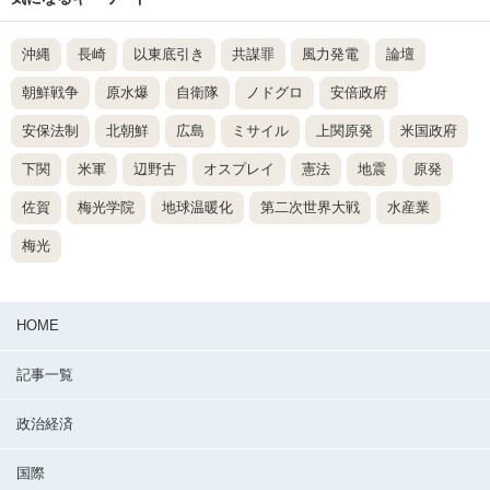
沖縄
長崎
以東底引き
共謀罪
風力発電
論壇
朝鮮戦争
原水爆
自衛隊
ノドグロ
安倍政府
安保法制
北朝鮮
広島
ミサイル
上関原発
米国政府
下関
米軍
辺野古
オスプレイ
憲法
地震
原発
佐賀
梅光学院
地球温暖化
第二次世界大戦
水産業
梅光
HOME
記事一覧
政治経済
国際