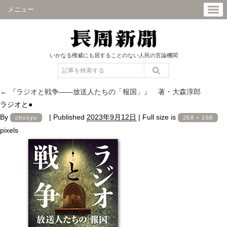
メニュー
いかなる権威にも屈することのない人民の言論機関
←
『ラジオと戦争――放送人たちの「報国」』 著・大森淳郎
ラジオと●
By
|
Published
2023年9月12日
|
Full size is
chosyu
268 × 268
pixels