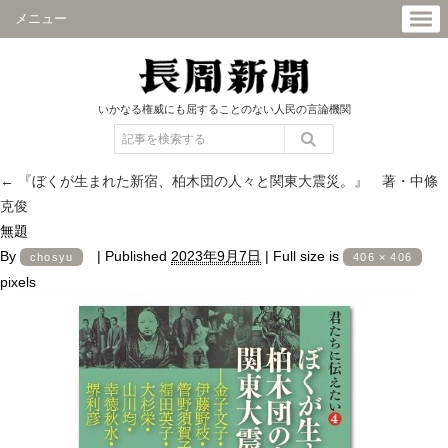
メニュー
いかなる権威にも屈することのない人民の言論機関
←
『ぼくが生まれた新宿、柏木団の人々と関東大震災。』 著・中條
克俊
無題
By
|
Published
2023年9月7日
|
Full size is
chosyu
406 × 406
pixels