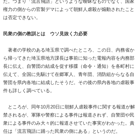
た。つまり「流言飛語」というような曖昧なものでなく、国家
権力の側からの官製デマによって朝鮮人虐殺が煽動されたこと
は否定できない。
民衆の側の教訓とは ウソ見抜く力必要
著者の学校のある埼玉県で調べたところ、この日、内務省か
ら帰ってきた埼玉県地方課長は事前に知った電報内容を内務部
長に伝え、自警団の結成を促す移牒（命令・通知）を各町村に
伝えて、全国に先駆けて在郷軍人、青年団、消防組からなる自
警団を県内各地に結成したそうだ。その後の県内各地の虐殺事
件も詳しく調べている。
ところが、同年10月20日に朝鮮人虐殺事件に関する報道が解
禁されるが、軍隊や警察による事件は報道されず、自警団や民
衆による事件のみ大々的に報道させていた事実がわかった。責
任は「流言飛語に踊った民衆の側にある」というのだ。