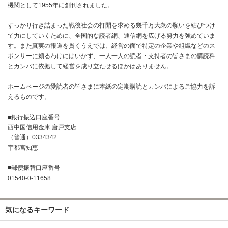
機関として1955年に創刊されました。
すっかり行き詰まった戦後社会の打開を求める幾千万大衆の願いを結びつけ
て力にしていくために、全国的な読者網、通信網を広げる努力を強めていま
す。また真実の報道を貫くうえでは、経営の面で特定の企業や組織などのス
ポンサーに頼るわけにはいかず、一人一人の読者・支持者の皆さまの購読料
とカンパに依拠して経営を成り立たせるほかはありません。
ホームページの愛読者の皆さまに本紙の定期購読とカンパによるご協力を訴
えるものです。
■銀行振込口座番号
西中国信用金庫 唐戸支店
（普通）0334342
宇都宮知恵
■郵便振替口座番号
01540-0-11658
気になるキーワード