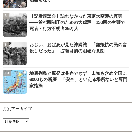
【記者座談会】語れなかった東京大空襲の真実
――首都圏制圧のための大虐殺 130回の空襲で
死者・行方不明者25万人
おじい、おばあが見た沖縄戦 「無抵抗の民の皆
殺しだった」 占領目的の明確な意図
地震列島と原発は共存できず 未知も含め全国に
6000もの断層 「安全」といえる場所ないと専門
家指摘
月別アーカイブ