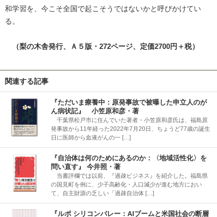
和学習を、今こそ全国で起こそうではないかと呼びかけてい
る。
（梨の木舎発行、Ａ５版・272ページ、定価2700円＋税）
関連する記事
『ただいま療養中：原発事故で被曝した申立人のが
ん病状記』 小笠原和彦・著
千葉県松戸市に住んでいた著者・小笠原和彦氏は、福島原
発事故から11年経った2022年7月20日、ちょうど77歳の誕生
日に医師から血液がんの一 […]
『自治体は何のためにあるのか：〈地域活性化〉を
問い直す』 今井照・著
当書評欄では以前、『過疎ビジネス』を紹介した。福島県
の国見町を例に、少子高齢化・人口減少が進む地方におい
て、自主財源の乏しい「過疎自治体 […]
『ルポ シリコンバレー：AIブームと米国社会の断層