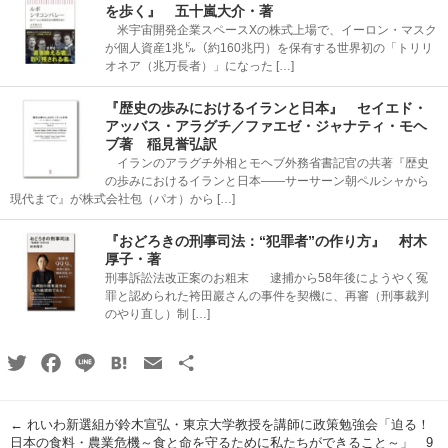
を歩く』 五十嵐大介・著
米宇宙開発企業スペースXの株式上場で、イーロン・マスク
が個人資産1兆㌦（約160兆円）を保有する世界初の「トリリ
オネア（兆万長者）」になった […]
『歴史の歩みにおけるイランと日本』 セイエド・
アッバス・アラグチ／ファエゼ・ジャナティ・モヘ
ブ著 稲見誉弘訳
イランのアラグチ外相とモヘブ外務省書記官の共著『歴史
の歩みにおけるイランと日本――サーサーン朝ペルシャから
現代まで』が株式会社包（パオ）から […]
『おどろきの刑事司法：“犯罪者”の作り方』 村木
厚子・著
刑事訴訟法改正案のお粗末 逮捕から58年後にようやく冤
罪と認められた袴田巖さんの事件を契機に、再審（刑事裁判
のやり直し）制 […]
Twitter
Facebook
Line
Hatena
Email
共
有
←
れいわ新選組が鈴木宣弘・東京大学教授を講師に政策勉強会「迫る！
日本の食料・農業危機～食と命を守るために私たちができること～」 9