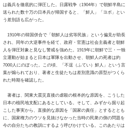
は義兵を徹底的に弾圧した。日露戦争（1904年）で朝鮮半島に
送られた数十万の日本兵が帰国すると、「鮮人」「ヨボ」とい
う差別語も広がった。
1910年の韓国併合で「朝鮮人は劣等民族」という偏見が助長
され、同年の大逆事件を経て、政府・官憲は社会主義者と朝鮮
人を弾圧対象と見なし警戒を強めた。1919年に朝鮮で三・一独
立運動が始まると日本は軍隊を出動させ、朝鮮人の死者は約
7000人にのぼった。この頃、「不逞（ふてい）鮮人」という言
葉が煽られており、著者と生徒たちは差別意識の原型がつくら
れた時期を確認した。
著者は、関東大震災直後の虐殺の根本的な原因を、こうした
日本の植民地支配にあるとしている。そして、みずから掘り起
こした事実から、直接的な原因を「国家の責任」とするととも
に、国家権力のウソを見抜けなかった当時の民衆の側の問題を
今の自分たちの教訓にするよう呼びかけている。このあたりは