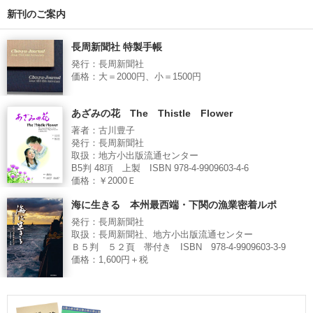
新刊のご案内
長周新聞社 特製手帳
発行：長周新聞社
価格：大＝2000円、小＝1500円
あざみの花 The Thistle Flower
著者：古川豊子
発行：長周新聞社
取扱：地方小出版流通センター
B5判 48項 上製 ISBN 978-4-9909603-4-6
価格：￥2000Ｅ
海に生きる 本州最西端・下関の漁業密着ルポ
発行：長周新聞社
取扱：長周新聞社、地方小出版流通センター
Ｂ５判 ５２頁 帯付き ISBN 978-4-9909603-3-9
価格：1,600円＋税