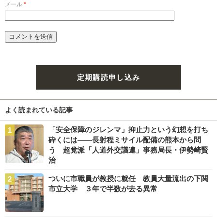
メール
*
定期購読申し込み
よく読まれている記事
「安全保障のジレンマ」抑止力という幻想を打ち
砕くには――長射程ミサイル配備の熊本から問
う 超党派「人道外交議連」事務局長・伊勢崎賢
治
ついに市職員が教授に就任 教員大量流出の下関
市立大学 ３年で半数が去る異常