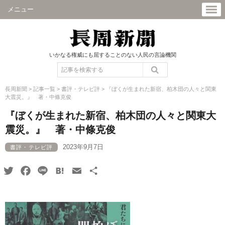
メニュー
いかなる権威にも屈することのない人民の言論機関
長周新聞
>
記事一覧
>
書評・テレビ評
>
『ぼくが生まれた新宿、柏木団の人々と関東
大震災。』 著・中條克俊
『ぼくが生まれた新宿、柏木団の人々と関東大
震災。』 著・中條克俊
2023年9月7日
書評・テレビ評
Twitter
Facebook
Line
Hatena
Email
共
有