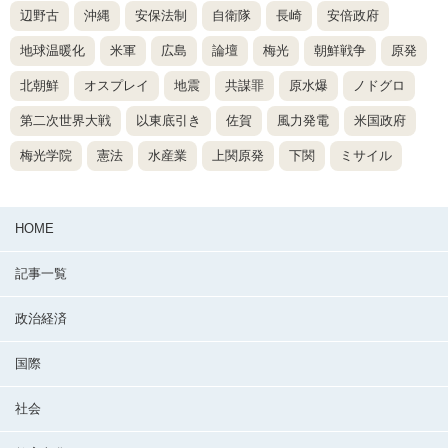
辺野古
沖縄
安保法制
自衛隊
長崎
安倍政府
地球温暖化
米軍
広島
論壇
梅光
朝鮮戦争
原発
北朝鮮
オスプレイ
地震
共謀罪
原水爆
ノドグロ
第二次世界大戦
以東底引き
佐賀
風力発電
米国政府
梅光学院
憲法
水産業
上関原発
下関
ミサイル
HOME
記事一覧
政治経済
国際
社会