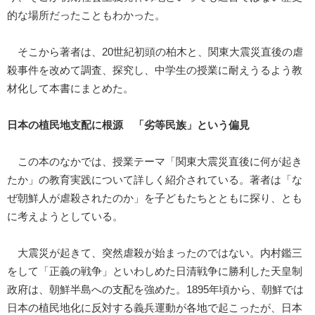
的な場所だったこともわかった。
そこから著者は、20世紀初頭の柏木と、関東大震災直後の虐
殺事件を改めて調査、探究し、中学生の授業に耐えうるよう教
材化して本書にまとめた。
日本の植民地支配に根源 「劣等民族」という偏見
この本のなかでは、授業テーマ「関東大震災直後に何が起き
たか」の教育実践について詳しく紹介されている。著者は「な
ぜ朝鮮人が虐殺されたのか」を子どもたちとともに探り、とも
に考えようとしている。
大震災が起きて、突然虐殺が始まったのではない。内村鑑三
をして「正義の戦争」といわしめた日清戦争に勝利した天皇制
政府は、朝鮮半島への支配を強めた。1895年頃から、朝鮮では
日本の植民地化に反対する義兵運動が各地で起こったが、日本