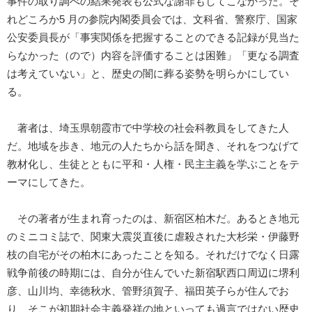
事件の取り調べの結果発表も公式な謝罪もしてこなかった。そ
れどころか5 月の参院内閣委員会では、文科省、警察庁、国家
公安委員長が「事実関係を把握することのできる記録が見当た
らなかった（ので）内容を評価することは困難」「更なる調査
は考えていない」と、歴史の闇に葬る姿勢を明らかにしてい
る。
著者は、埼玉県朝霞市で中学校の社会科教員をしてきた人
だ。地域を歩き、地元の人たちから話を聞き、それをつなげて
教材化し、生徒とともに平和・人権・民主主義を学ぶことをテ
ーマにしてきた。
その著者が生まれ育ったのは、新宿区柏木だ。あるとき地元
のミニコミ誌で、関東大震災直後に虐殺された大杉栄・伊藤野
枝の自宅がその柏木にあったことを知る。それだけでなく日露
戦争前後の時期には、自分が住んでいた新宿駅西口周辺に堺利
彦、山川均、幸徳秋水、管野須賀子、福田英子らが住んでお
り、そこが初期社会主義発祥の地といっても過言ではない歴史