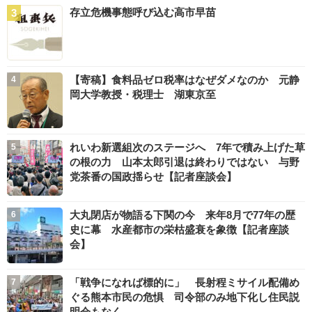
存立危機事態呼び込む高市早苗
【寄稿】食料品ゼロ税率はなぜダメなのか 元静
岡大学教授・税理士 湖東京至
れいわ新選組次のステージへ 7年で積み上げた草
の根の力 山本太郎引退は終わりではない 与野
党茶番の国政揺らせ【記者座談会】
大丸閉店が物語る下関の今 来年8月で77年の歴
史に幕 水産都市の栄枯盛衰を象徴【記者座談
会】
「戦争になれば標的に」 長射程ミサイル配備め
ぐる熊本市民の危惧 司令部のみ地下化し住民説
明会もなく