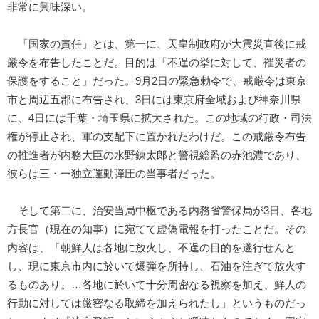
非常に興味深い。
「国家の責任」とは、第一に、天皇制政府が大震災直後に戒
厳令を布告したことだ。目的は「不逞の挙に対して、罹災者の
保護をすること」だった。9月2日の緊急勅令で、戒厳令は東京
市と周辺五郡に布告され、3日には東京府全域および神奈川県
に、4日には千葉・埼玉県に拡大された。この地域の行政・司法
権が停止され、軍の支配下に置かれたわけだ。この戒厳令布告
の推進者が内務大臣の水野錬太郎と警視総監の赤池濃であり、
彼らは三・一独立運動弾圧の当事者だった。
そして第二に、治安当局中枢である内務省警保局が3日、各地
方長官（現在の知事）に宛てて虚偽電報を打ったことだ。その
内容は、「朝鮮人は各地に放火し、不逞の目的を遂行せんと
し、現に東京市内に於いて爆弾を所持し、石油を注ぎて放火す
るものあり。…各地に於いて十分周密なる視察を加え、鮮人の
行動に対しては厳密なる取締を加えられたし」というものだっ