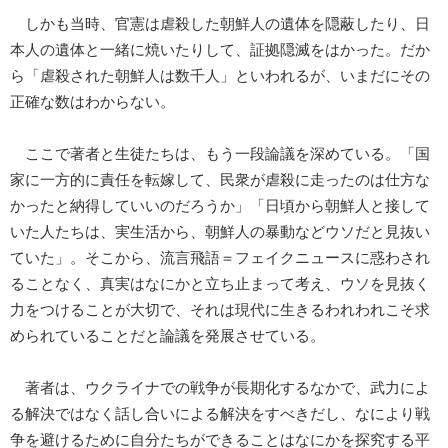
しかも当時、官憲は虐殺した朝鮮人の遺体を隠蔽したり、日
本人の遺体と一緒に焼いたりして、証拠隠滅をはかった。だか
ら「虐殺された朝鮮人は数千人」といわれるが、いまだにその
正確な数はわからない。
ここで著者と生徒たちは、もう一段論議を深めている。「国
家に一方的に責任を転嫁して、民衆が虐殺に走ったのは仕方な
かったと納得していいのだろうか」「日頃から朝鮮人と接して
いた人たちは、実生活から、朝鮮人の暴動などウソだと見抜い
ていた」。そこから、流言飛語＝フェイクニュースに惑わされ
ることなく、真実はなにかと立ち止まって考え、ウソを見抜く
力をつけることが大切で、それは現代に生きるわれわれこそ求
められていることだと論議を発展させている。
著者は、ウクライナでの戦争が長期化するなかで、武力によ
る解決ではなく話し合いによる解決をすべきだし、なにより戦
争を避けるために自分たちができることはなにかを探究する平