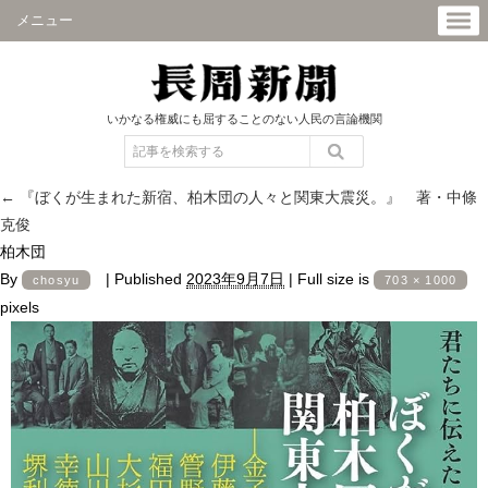
メニュー
いかなる権威にも屈することのない人民の言論機関
←
『ぼくが生まれた新宿、柏木団の人々と関東大震災。』 著・中條
克俊
柏木団
By
|
Published
2023年9月7日
|
Full size is
chosyu
703 × 1000
pixels