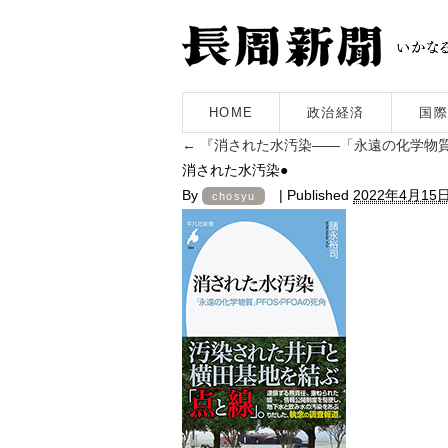
HOME
政治経済
国際
←
『消された水汚染――「永遠の化学物質」
消された水汚染●
By
|
Published
2022年4月15
chosyu