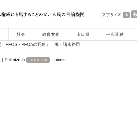
社会
教育文化
山口県
平和運動
PFOS・PFOAの死角』 著・諸永裕司
日
|
Full size is
pixels
164 × 268