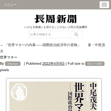
メニュー
いかなる権威にも屈することのない人民の言論機関
←
『世界マネーの内幕――国際政治経済学の冒険』 著・中尾茂
夫
世界マネー
By
|
Published
2022年4月9日
|
Full size is
chosyu
417 × 669
pixels