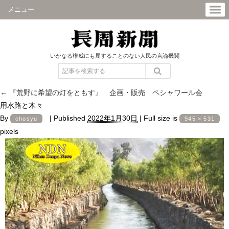
メニュー
いかなる権威にも屈することのない人民の言論機関
←
『荒野に希望の灯をともす』 企画・販売 ペシャワール会
用水路と木々
By
|
Published
2022年1月30日
|
Full size is
chosyu
945 × 531
pixels