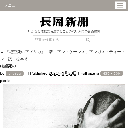
メニュー
いかなる権威にも屈することのない人民の言論機関
←
『絶望死のアメリカ』 著 アン・ケーンス、アンガス・ディート
ン 訳・松本裕
絶望死の
By
|
Published
2021年9月28日
|
Full size is
chosyu
435 × 630
pixels