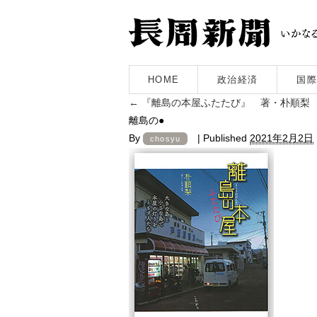
HOME
政治経済
国際
←
『離島の本屋ふたたび』 著・朴順梨
離島の●
By
|
Published
2021年2月2日
chosyu