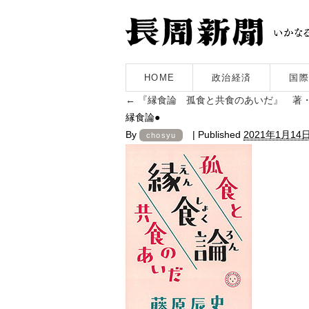
HOME
政治経済
国際
←
『縁食論 孤食と共食のあいだ』 著
縁食論●
By
|
Published
2021年1月14
chosyu