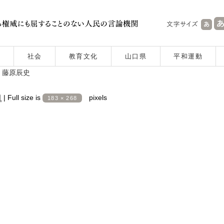
社会
教育文化
山口県
平和運動
・藤原辰史
日
|
Full size is
pixels
183 × 268