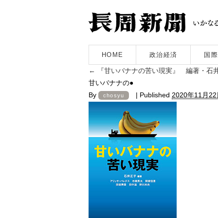
HOME
政治経済
国際
←
『甘いバナナの苦い現実』 編著・石
甘いバナナの●
By
|
Published
2020年11月2
chosyu