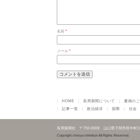
名前
*
メール
*
|
HOME
|
長周新聞について
|
書籍のご
|
記事一覧
|
政治経済
|
国際
|
社会
長周新聞社
〒750-0008 山口県下関市田中町
Copyright chosyu-shimbun All Rights Reserved.