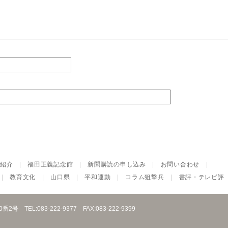
紹介
|
福田正義記念館
|
新聞購読の申し込み
|
お問い合わせ
|
|
教育文化
|
山口県
|
平和運動
|
コラム狙撃兵
|
書評・テレビ評
10番2号
TEL:083-222-9377
FAX:083-222-9399