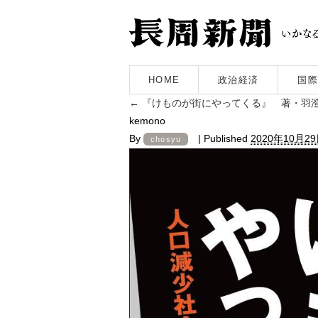
HOME
政治経済
国際
←
『けものが街にやってくる』 著・羽
kemono
By
|
Published
2020年10月2
chosyu