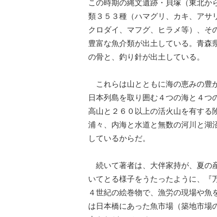
この時期の縄文遺跡・貝塚（東北か
類３５３種（ハマグリ、カキ、アサ
クロダイ、マフグ、ヒラメ等）、そ
豊富な魚介類が出土している。青森
の骨と、釣り針が出土している。
これらは山とともに海の恵みの豊か
日本列島を取り囲む４つの海と４つ
高山と２６０以上の活火山を有する
浦々、内海と水道と無数の河川と湖
しているからだ。
続いて著者は、大伴家持が、夏の産
いてとる様子をうたったように、『
４世紀の絵巻物で、漁労の現場や魚
は日本橋にあった魚市場（築地市場