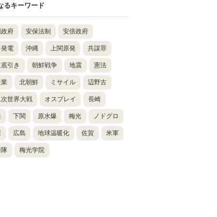
なるキーワード
国政府
安保法制
安倍政府
力発電
沖縄
上関原発
共謀罪
東底引き
朝鮮戦争
地震
憲法
産業
北朝鮮
ミサイル
辺野古
二次世界大戦
オスプレイ
長崎
発
下関
原水爆
梅光
ノドグロ
壇
広島
地球温暖化
佐賀
米軍
衛隊
梅光学院