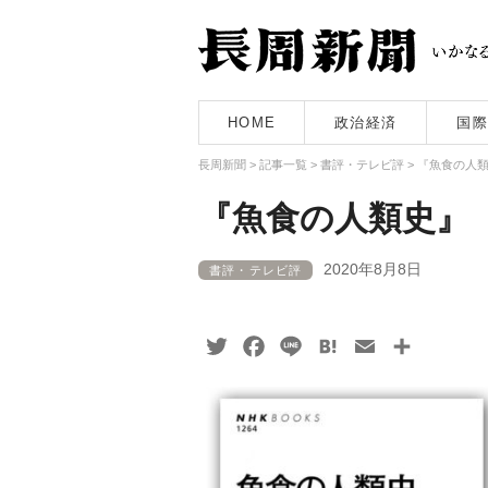
HOME
政治経済
国際
長周新聞
>
記事一覧
>
書評・テレビ評
>
『魚食の人
『魚食の人類史』
2020年8月8日
書評・テレビ評
Twitter
Facebook
Line
Hatena
Email
共
有