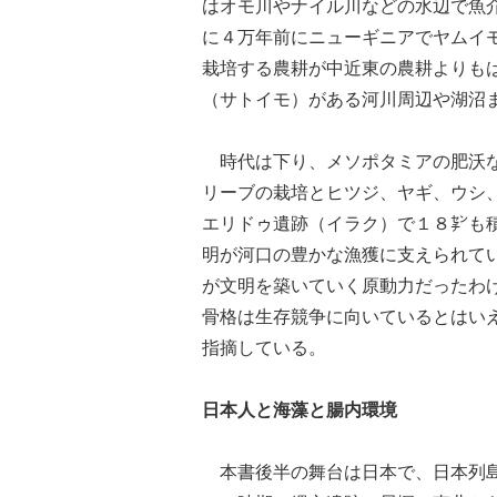
はオモ川やナイル川などの水辺で魚
に４万年前にニューギニアでヤムイ
栽培する農耕が中近東の農耕よりも
（サトイモ）がある河川周辺や湖沼
時代は下り、メソポタミアの肥沃な
リーブの栽培とヒツジ、ヤギ、ウシ
エリドゥ遺跡（イラク）で１８㌢も
明が河口の豊かな漁獲に支えられて
が文明を築いていく原動力だったわ
骨格は生存競争に向いているとはい
指摘している。
日本人と海藻と腸内環境
本書後半の舞台は日本で、日本列島