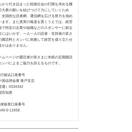
っかり行き詰まった戦後社会の打開を求める幾
万大衆の願いを結びつけて力にしていくため
、全国的な読者網、通信網を広げる努力を強め
います。また真実の報道を貫くうえでは、経営
面で特定の企業や組織などのスポンサーに頼る
けにはいかず、一人一人の読者・支持者の皆さ
の購読料とカンパに依拠して経営を成り立たせ
ほかはありません。
ームページの愛読者の皆さまに本紙の定期購読
カンパによるご協力を訴えるものです。
銀行振込口座番号
中国信用金庫 唐戸支店
通）0334342
都宮知恵
郵便振替口座番号
540-0-11658