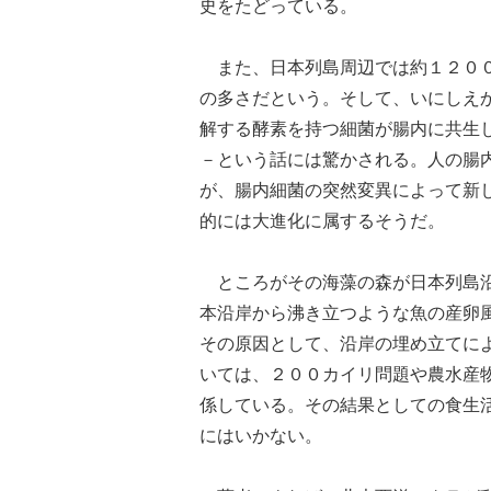
史をたどっている。
また、日本列島周辺では約１２００
の多さだという。そして、いにしえ
解する酵素を持つ細菌が腸内に共生
－という話には驚かされる。人の腸
が、腸内細菌の突然変異によって新
的には大進化に属するそうだ。
ところがその海藻の森が日本列島沿
本沿岸から沸き立つような魚の産卵
その原因として、沿岸の埋め立てに
いては、２００カイリ問題や農水産
係している。その結果としての食生
にはいかない。