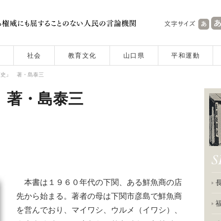
社会
教育文化
山口県
平和運動
類史』 著・島泰三
 著・島泰三
本書は１９６０年代の下関、ある鮮魚商の店
先から始まる。著者の母は下関市彦島で鮮魚商
を営んでおり、マイワシ、ウルメ（イワシ）、