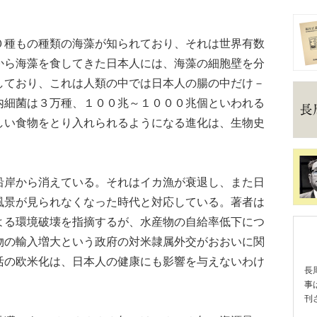
種もの種類の海藻が知られており、それは世界有数
から海藻を食してきた日本人には、海藻の細胞壁を分
しており、これは人類の中では日本人の腸の中だけ－
内細菌は３万種、１００兆～１０００兆個といわれる
しい食物をとり入れられるようになる進化は、生物史
岸から消えている。それはイカ漁が衰退し、また日
風景が見られなくなった時代と対応している。著者は
よる環境破壊を指摘するが、水産物の自給率低下につ
物の輸入増大という政府の対米隷属外交がおおいに関
活の欧米化は、日本人の健康にも影響を与えないわけ
長
事
刊