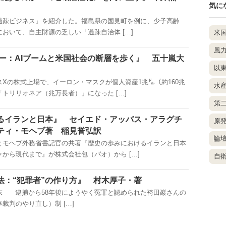
気に
疎ビジネス』を紹介した。福島県の国見町を例に、少子高齢
おいて、自主財源の乏しい「過疎自治体 […]
米
風
レー：AIブームと米国社会の断層を歩く』 五十嵐大
以
Xの株式上場で、イーロン・マスクが個人資産1兆㌦（約160兆
水
トリリオネア（兆万長者）」になった […]
第
るイランと日本』 セイエド・アッバス・アラグチ
原
ティ・モヘブ著 稲見誉弘訳
論
モヘブ外務省書記官の共著『歴史の歩みにおけるイランと日本
から現代まで』が株式会社包（パオ）から […]
自
法：“犯罪者”の作り方』 村木厚子・著
末 逮捕から58年後にようやく冤罪と認められた袴田巖さんの
裁判のやり直し）制 […]