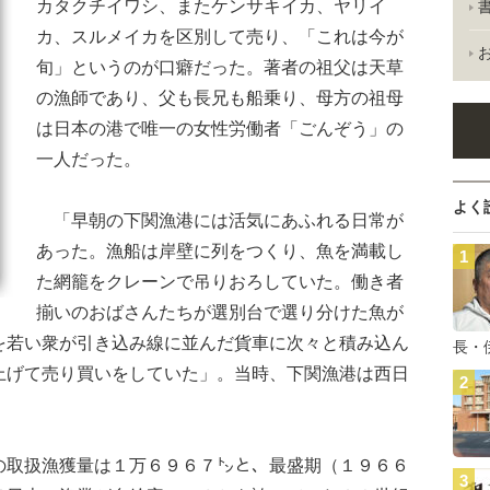
カタクチイワシ、またケンサキイカ、ヤリイ
カ、スルメイカを区別して売り、「これは今が
旬」というのが口癖だった。著者の祖父は天草
の漁師であり、父も長兄も船乗り、母方の祖母
は日本の港で唯一の女性労働者「ごんぞう」の
一人だった。
よく
「早朝の下関漁港には活気にあふれる日常が
あった。漁船は岸壁に列をつくり、魚を満載し
た網籠をクレーンで吊りおろしていた。働き者
揃いのおばさんたちが選別台で選り分けた魚が
を若い衆が引き込み線に並んだ貨車に次々と積み込ん
長・
上げて売り買いをしていた」。当時、下関漁港は西日
取扱漁獲量は１万６９６７㌧と、最盛期（１９６６