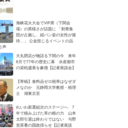
海峡花火大会でVIP席（下関会
場）の異様さが話題に 「刺青集
団が占拠し、紐パン姿の女性が接
待…」 公金投じるイベントの品
う声
大丸閉店が物語る下関の今 来年
8月で77年の歴史に幕 水産都市
の栄枯盛衰を象徴【記者座談会】
【寄稿】食料品ゼロ税率はなぜダ
メなのか 元静岡大学教授・税理
士 湖東京至
れいわ新選組次のステージへ 7
年で積み上げた草の根の力 山本
太郎引退は終わりではない 与野
党茶番の国政揺らせ【記者座談