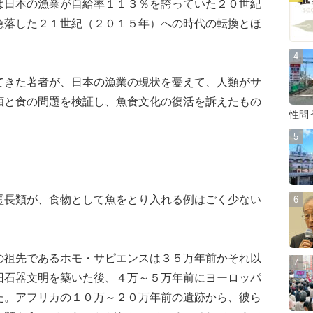
は日本の漁業が自給率１１３％を誇っていた２０世紀
急落した２１世紀（２０１５年）への時代の転換とほ
きた著者が、日本の漁業の現状を憂えて、人類がサ
類と食の問題を検証し、魚食文化の復活を訴えたもの
性問
長類が、食物として魚をとり入れる例はごく少ない
祖先であるホモ・サピエンスは３５万年前かそれ以
旧石器文明を築いた後、４万～５万年前にヨーロッパ
た。アフリカの１０万～２０万年前の遺跡から、彼ら