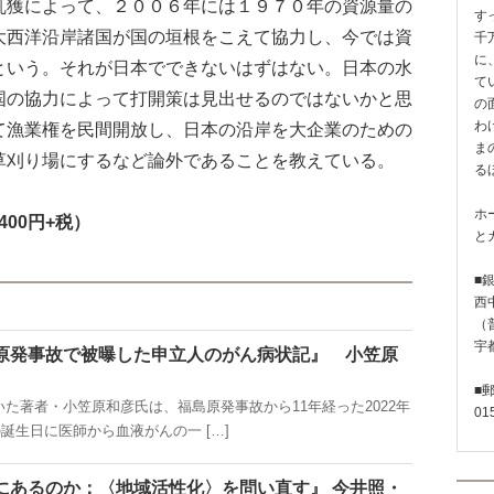
獲によって、２００６年には１９７０年の資源量の
す
大西洋沿岸諸国が国の垣根をこえて協力し、今では資
千
に
という。それが日本でできないはずはない。日本の水
て
国の協力によって打開策は見出せるのではないかと思
の
わ
て漁業権を民間開放し、日本の沿岸を大企業のための
ま
草刈り場にするなど論外であることを教えている。
る
ホ
400円+税）
と
■
西
（普
宇
原発事故で被曝した申立人のがん病状記』 小笠原
■
著者・小笠原和彦氏は、福島原発事故から11年経った2022年
01
の誕生日に医師から血液がんの一 […]
にあるのか：〈地域活性化〉を問い直す』 今井照・