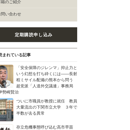
書籍のご紹介
お問い合わせ
定期購読申し込み
読まれている記事
「安全保障のジレンマ」抑止力と
いう幻想を打ち砕くには――長射
程ミサイル配備の熊本から問う
超党派「人道外交議連」事務局
伊勢崎賢治
ついに市職員が教授に就任 教員
大量流出の下関市立大学 ３年で
半数が去る異常
存立危機事態呼び込む高市早苗