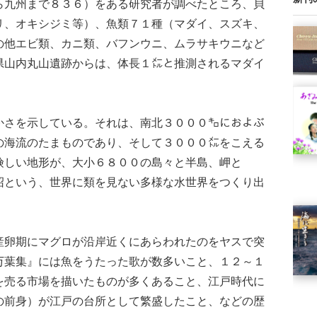
ら九州まで８３６）をある研究者が調べたところ、貝
リ、オキシジミ等）、魚類７１種（マダイ、スズキ、
の他エビ類、カニ類、バフンウニ、ムラサキウニなど
県山内丸山遺跡からは、体長１㍍と推測されるマダイ
さを示している。それは、南北３０００㌔におよぶ
の海流のたまものであり、そして３０００㍍をこえる
険しい地形が、大小６８００の島々と半島、岬と
沼という、世界に類を見ない多様な水世界をつくり出
卵期にマグロが沿岸近くにあらわれたのをヤスで突
万葉集』には魚をうたった歌が数多いこと、１２～１
を売る市場を描いたものが多くあること、江戸時代に
の前身）が江戸の台所として繁盛したこと、などの歴