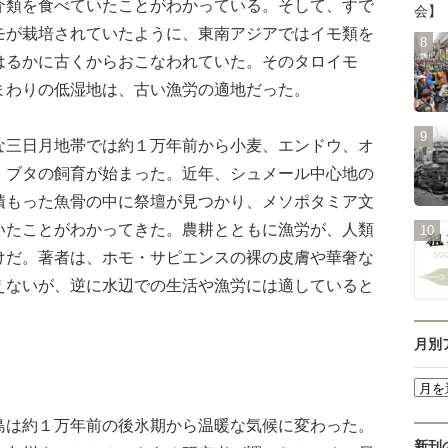
介類を食べていたことがわかっている。そして、すで
会】
モが栽培されていたように、東南アジアではイモ類を
はるかに古くからおこなわれていた。そのタロイモ
まわりの低湿地は、古い漁労の適地だった。
三日月地帯では約１万年前から小麦、エンドウ、オ
、ブタの飼育が始まった。近年、シュメール中心地の
積もった魚骨の中に祭壇が見つかり、メソポタミア文
いたことがわかってきた。農耕とともに漁労が、人類
けだ。著者は、ホモ・サピエンスの裸の皮膚や華奢な
えないが、逆に水辺での生活や漁労には適していると
月別
は約１万年前の後氷期から温暖な気候に変わった。
新刊