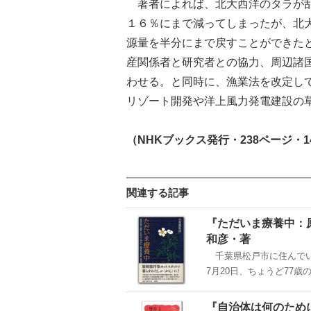
著者によれば、北大西洋のタラが乱
１６％にまで減ってしまったが、北
源量を半分にまで戻すことができた
産関係者と研究者との協力、周辺諸
わせる。と同時に、漁業法を改定し
リゾート開発や洋上風力発電建設の
（NHKブックス発行・238ページ・1
関連する記事
『ただいま療養中：
和彦・著
千葉県松戸市に住んでいた
7月20日、ちょうど77歳
『自治体は何のため