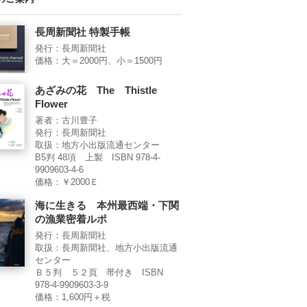
長周新聞社 特製手帳
発行：長周新聞社
価格：大＝2000円、小＝1500円
あざみの花 The Thistle
Flower
著者：古川豊子
発行：長周新聞社
取扱：地方小出版流通センター
B5判 48項 上製 ISBN 978-4-
9909603-4-6
価格：￥2000Ｅ
海に生きる 本州最西端・下関
の漁業密着ルポ
発行：長周新聞社
取扱：長周新聞社、地方小出版流通
センター
Ｂ５判 ５２頁 帯付き ISBN
978-4-9909603-3-9
価格：1,600円＋税