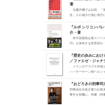
著
当書評欄では以前、『過
化・人口減少が進む地方に
『ルポ シリコンバ
介・著
米宇宙開発企業スペース
円）を保有する世界初の「
『歴史の歩みにおけ
／ファエゼ・ジャナ
イランのアラグチ外相と
――サーサーン朝ペルシャ
『おどろきの刑事司
刑事訴訟法改正案のお粗
事件を契機に、再審（刑事