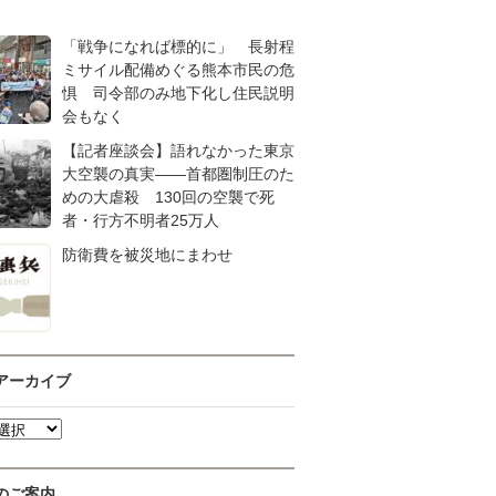
「戦争になれば標的に」 長射程
ミサイル配備めぐる熊本市民の危
惧 司令部のみ地下化し住民説明
会もなく
【記者座談会】語れなかった東京
大空襲の真実――首都圏制圧のた
めの大虐殺 130回の空襲で死
者・行方不明者25万人
防衛費を被災地にまわせ
アーカイブ
のご案内