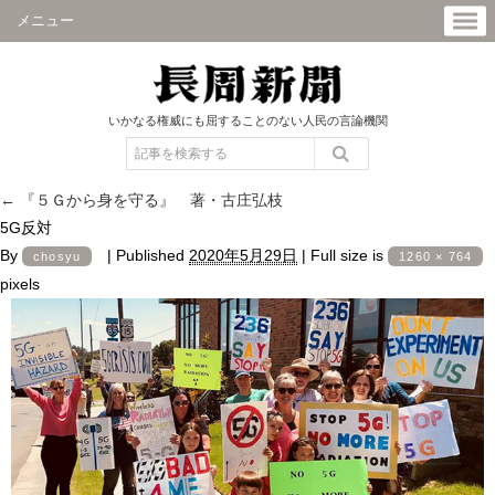
メニュー
いかなる権威にも屈することのない人民の言論機関
←
『５Ｇから身を守る』 著・古庄弘枝
5G反対
By
|
Published
2020年5月29日
|
Full size is
chosyu
1260 × 764
pixels