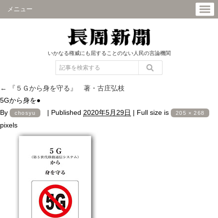
メニュー
いかなる権威にも屈することのない人民の言論機関
←
『５Ｇから身を守る』 著・古庄弘枝
5Gから身を●
By
|
Published
2020年5月29日
|
Full size is
chosyu
205 × 268
pixels