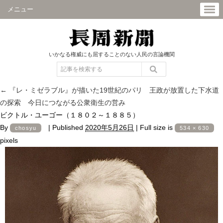
メニュー
いかなる権威にも屈することのない人民の言論機関
←
『レ・ミゼラブル』が描いた19世紀のパリ 王政が放置した下水道
の探索 今日につながる公衆衛生の営み
ビクトル・ユーゴー（１８０２～１８８５）
By
|
Published
2020年5月26日
|
Full size is
chosyu
534 × 630
pixels