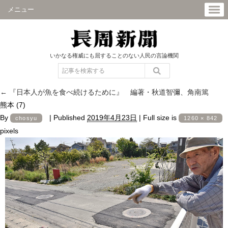
メニュー
いかなる権威にも屈することのない人民の言論機関
←
『日本人が魚を食べ続けるために』 編著・秋道智彌、角南篤
熊本 (7)
By
|
Published
2019年4月23日
|
Full size is
chosyu
1260 × 842
pixels