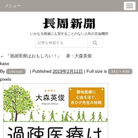
メニュー
いかなる権威にも屈することのない人民の言論機関
←
『過疎医療はおもしろい！』 著・大森英俊
kaso
By
|
Published
2019年2月11日
|
Full size is
chosyu
341 × 499
pixels