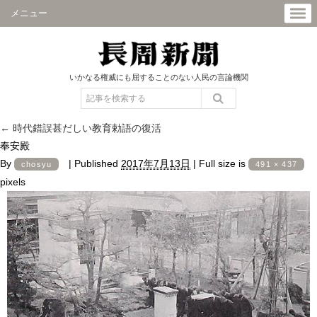
メニュー
いかなる権威にも屈することのない人民の言論機関
←
時代錯誤甚だしい教育勅語の復活
奉安殿
By
|
Published
2017年7月13日
|
Full size is
chosyu
491 × 437
pixels