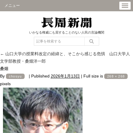
メニュー
いかなる権威にも屈することのない人民の言論機関
←
山口大学の授業料改定の経緯と、そこから感じる危惧 山口大学人
文学部教授・桑畑洋一郎
桑畑
By
|
Published
2026年1月13日
|
Full size is
chosyu
268 × 268
pixels