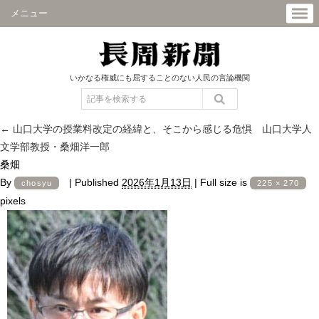
メニュー
いかなる権威にも屈することのない人民の言論機関
←
山口大学の授業料改定の経緯と、そこから感じる危惧 山口大学人
文学部教授・桑畑洋一郎
桑畑
By
|
Published
2026年1月13日
|
Full size is
chosyu
225 × 270
pixels