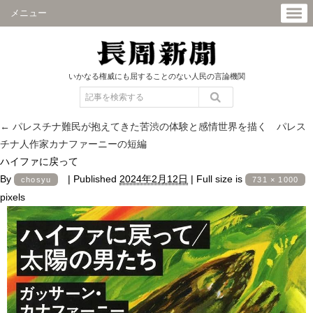
メニュー
いかなる権威にも屈することのない人民の言論機関
←
パレスチナ難民が抱えてきた苦渋の体験と感情世界を描く パレス
チナ人作家カナファーニーの短編
ハイファに戻って
By
|
Published
2024年2月12日
|
Full size is
chosyu
731 × 1000
pixels