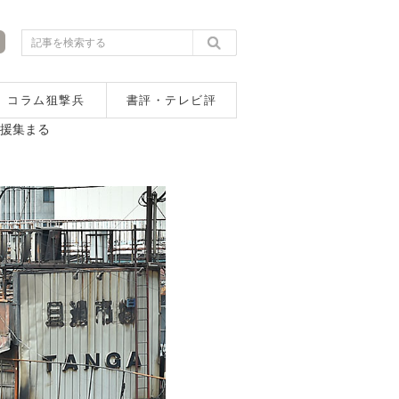
コラム狙撃兵
書評・テレビ評
支援集まる