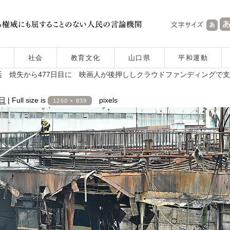
社会
教育文化
山口県
平和運動
 焼失から477日目に 映画人が後押ししクラウドファンディングで
9日
|
Full size is
pixels
1260 × 839