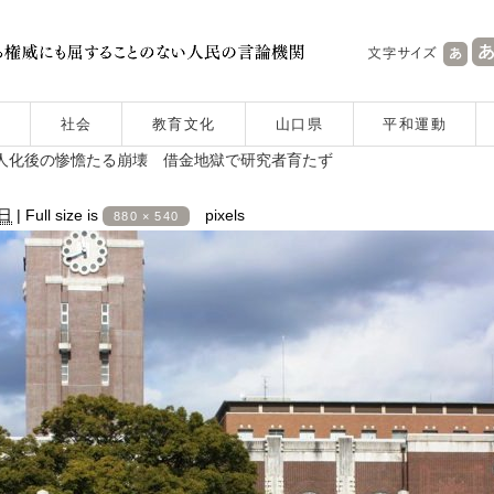
社会
教育文化
山口県
平和運動
人化後の惨憺たる崩壊 借金地獄で研究者育たず
0日
|
Full size is
pixels
880 × 540