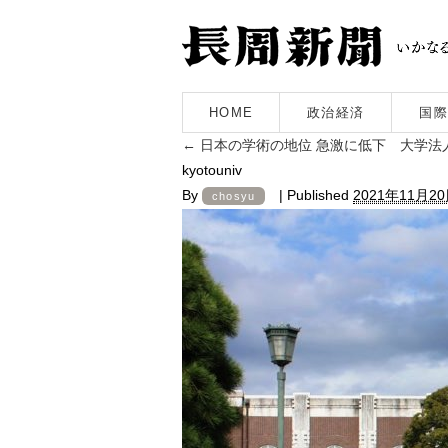
HOME
政治経済
国際
←
日本の学術の地位 急激に低下 大学法
kyotouniv
By
|
Published
2021年11月2
chosyu