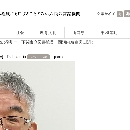
社会
教育文化
山口県
平和運動
館の役割ー 下関市立図書館長・西河内靖泰氏に聞く
0日
|
Full size is
pixels
526 × 630