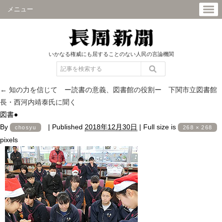
メニュー
いかなる権威にも屈することのない人民の言論機関
←
知の力を信じて ー読書の意義、図書館の役割ー 下関市立図書館
長・西河内靖泰氏に聞く
図書●
By
|
Published
2018年12月30日
|
Full size is
chosyu
268 × 268
pixels