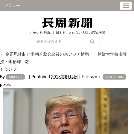
メニュー
いかなる権威にも屈することのない人民の言論機関
←
金正恩体制と米朝首脳会談後の東アジア情勢 朝鮮大学校准教
授・李柄輝 ②
トランプ
By
|
Published
2018年6月4日
|
Full size is
chosyu
419 × 385
pixels