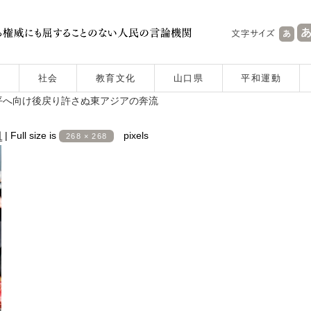
社会
教育文化
山口県
平和運動
平へ向け後戻り許さぬ東アジアの奔流
日
|
Full size is
pixels
268 × 268