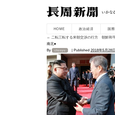
HOME
政治経済
国際
←
二転三転する米朝交渉の行方 朝鮮和
南北●
By
|
Published
2018年5月28
chosyu