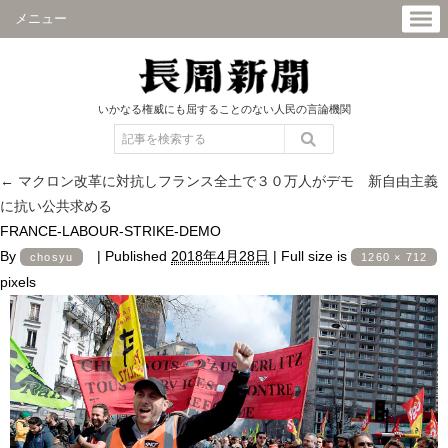
メニュー
いかなる権威にも屈することのない人民の言論機関
←
マクロン改革に対抗しフランス全土で３０万人がデモ 新自由主義
に抗い公共求める
FRANCE-LABOUR-STRIKE-DEMO
By
|
Published
2018年4月28日
|
Full size is
chosyu
1260 × 712
pixels