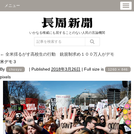
メニュー
いかなる権威にも屈することのない人民の言論機関
←
全米揺るがす高校生の行動 銃規制求め１００万人がデモ
米デモ３
By
|
Published
2018年3月26日
|
Full size is
chosyu
1260 × 846
pixels