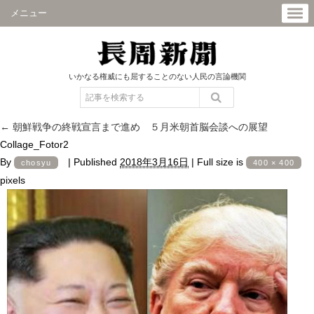
メニュー
いかなる権威にも屈することのない人民の言論機関
←
朝鮮戦争の終戦宣言まで進め ５月米朝首脳会談への展望
Collage_Fotor2
By
|
Published
2018年3月16日
|
Full size is
chosyu
400 × 400
pixels