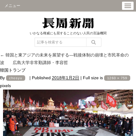
メニュー
いかなる権威にも屈することのない人民の言論機関
←
韓国と東アジアの未来を展望する―戦後体制の崩壊と市民革命の
波 広島大学非常勤講師・李容哲
韓国トランプ
By
|
Published
2018年1月2日
|
Full size is
chosyu
1260 × 759
pixels