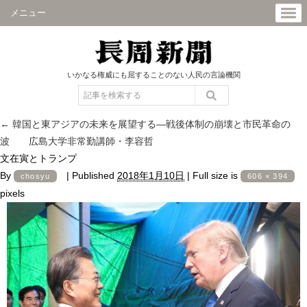
メニュー
いかなる権威にも屈することのない人民の言論機関
←
韓国と東アジアの未来を展望する―戦後体制の崩壊と市民革命の
波 広島大学非常勤講師・李容哲
文在寅とトランプ
By
|
Published
2018年1月10日
|
Full size is
chosyu
606 × 394
pixels