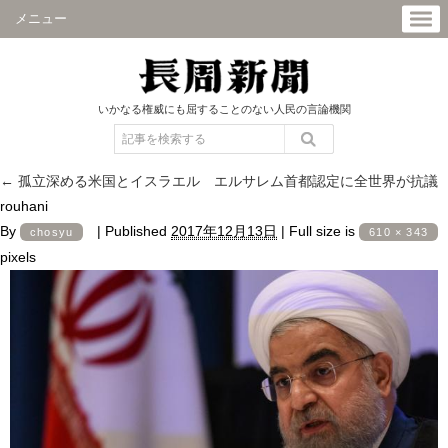
メニュー
いかなる権威にも屈することのない人民の言論機関
←
孤立深める米国とイスラエル エルサレム首都認定に全世界が抗議
rouhani
By
|
Published
2017年12月13日
|
Full size is
chosyu
610 × 343
pixels