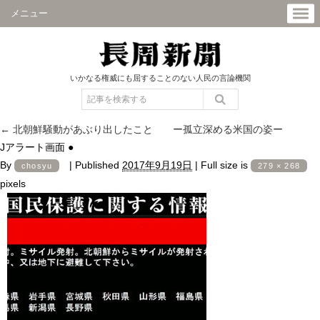
メニュー
いかなる権威にも屈することのない人民の言論機関
←
北朝鮮騒動があぶり出したこと ー孤立深める米国の姿ー
Jアラート画面 ●
By
|
Published
2017年9月19日
|
Full size is
chosyu
279 × 268
pixels