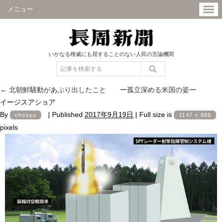
メニュー
いかなる権威にも屈することのない人民の言論機関
←
北朝鮮騒動があぶり出したこと ー孤立深める米国の姿ー
イージスアショア
By
|
Published
2017年9月19日
|
Full size is
chosyu
1147 × 866
pixels