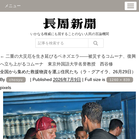
メニュー
いかなる権威にも屈することのない人民の言論機関
←
二重の大災厄を生き延びるベネズエラ――被災するコムーナ、復興
へ立ち上がるコムーナ 東京外国語大学名誉教授 西谷修
全国から集めた救援物資を運ぶ住民たち（ラ・グアイラ、26月29日）
By
|
Published
2026年7月9日
|
Full size is
chosyu
1260 × 839
pixels